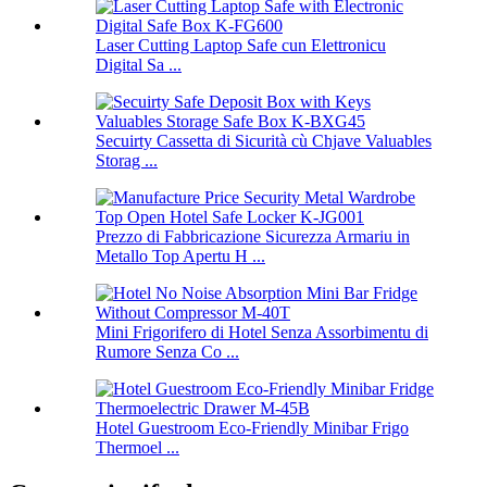
Laser Cutting Laptop Safe cun Elettronicu
Digital Sa ...
Secuirty Cassetta di Sicurità cù Chjave Valuables
Storag ...
Prezzo di Fabbricazione Sicurezza Armariu in
Metallo Top Apertu H ...
Mini Frigorifero di Hotel Senza Assorbimentu di
Rumore Senza Co ...
Hotel Guestroom Eco-Friendly Minibar Frigo
Thermoel ...