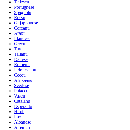
Tedescu
Portughese
Spagnolu
Russu
Ghjappunese
Coreanu
Arabu
Irlandese
Grecu
Turcu
Talianu
Danese
Rumenu
Indonesianu
Ceccu
Afrikaans
Svedese
Pulaccu
Vascu
Catalanu
Esperantu
Hindi
Lao
Albanese
Amaricu