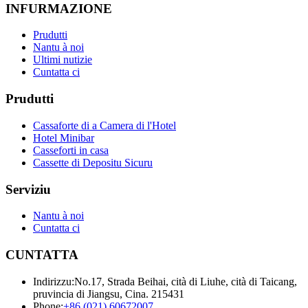
INFURMAZIONE
Prudutti
Nantu à noi
Ultimi nutizie
Cuntatta ci
Prudutti
Cassaforte di a Camera di l'Hotel
Hotel Minibar
Casseforti in casa
Cassette di Depositu Sicuru
Serviziu
Nantu à noi
Cuntatta ci
CUNTATTA
Indirizzu:
No.17, Strada Beihai, cità di Liuhe, cità di Taicang,
pruvincia di Jiangsu, Cina. 215431
Phone:
+86 (021) 60672007