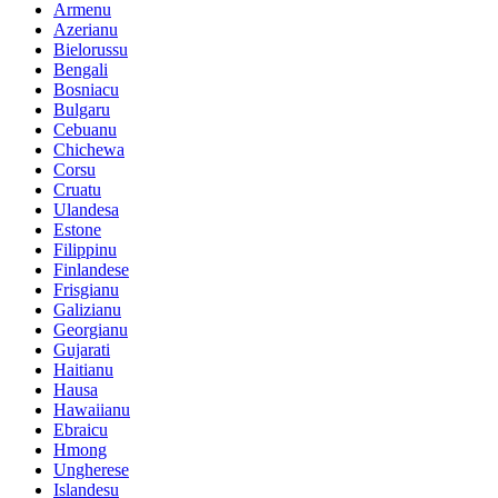
Armenu
Azerianu
Bielorussu
Bengali
Bosniacu
Bulgaru
Cebuanu
Chichewa
Corsu
Cruatu
Ulandesa
Estone
Filippinu
Finlandese
Frisgianu
Galizianu
Georgianu
Gujarati
Haitianu
Hausa
Hawaiianu
Ebraicu
Hmong
Ungherese
Islandesu