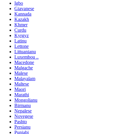
Igbo
Giavanese
Kannada
Kazakh
Khmer
Curdu
Kyrgyz
Latinu
Lettone
Littuanianu
Luxembou ..
Macedone
Malgache
Malese
Malayalam
Maltese
Maori
Marathi
Mongolianu
Birmanu
Nepalese
Novegese
Pashto
Persianu
Punjabi