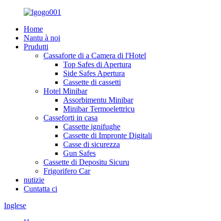
Home
Nantu à noi
Prudutti
Cassaforte di a Camera di l'Hotel
Top Safes di Apertura
Side Safes Apertura
Cassette di cassetti
Hotel Minibar
Assorbimentu Minibar
Minibar Termoelettricu
Casseforti in casa
Cassette ignifughe
Cassette di Impronte Digitali
Casse di sicurezza
Gun Safes
Cassette di Depositu Sicuru
Frigorifero Car
nutizie
Cuntatta ci
Inglese