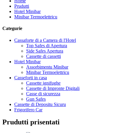
Home
Prudutti
Hotel Minibar
Minibar Termoelettricu
Categurie
Cassaforte di a Camera di l'Hotel
Top Safes di Apertura
Side Safes Apertura
Cassette di cassetti
Hotel Minibar
Assorbimentu Minibar
Minibar Termoelettricu
Casseforti in casa
Cassette ignifughe
Cassette di Impronte Digitali
Casse di sicurezza
Gun Safes
Cassette di Depositu Sicuru
Frigorifero Car
Prudutti prisentati