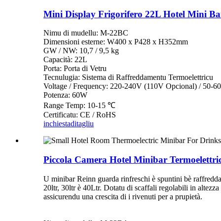
Mini Display Frigorifero 22L Hotel Mini 
Nimu di mudellu: M-22BC
Dimensioni esterne: W400 x P428 x H352mm
GW / NW: 10,7 / 9,5 kg
Capacità: 22L
Porta: Porta di Vetru
Tecnulugia: Sistema di Raffreddamentu Termoelettricu
Voltage / Frequency: 220-240V (110V Opcional) / 50-6
Potenza: 60W
Range Temp: 10-15 ℃
Certificatu: CE / RoHS
inchiesta
ditagliu
Piccola Camera Hotel Minibar Termoelettr
U minibar Reinn guarda rinfreschi è spuntini bè raffreddati 
20ltr, 30ltr è 40Ltr. Dotatu di scaffali regolabili in alte
assicurendu una crescita di i rivenuti per a prupietà.