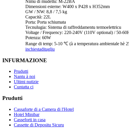
Nimu di mudellu: M-22BA
Dimensioni esterne: W400 x P428 x H352mm
GW / NW: 8,8 / 7,5 kg
Capacità: 22L
Porta: Porta schiumata
Tecnulugia: Sistema di raffreddamentu termoelettricu
Voltage / Frequency: 220-240V (110V optional) / 50-60
Potenza: 60W
Range di temp: 5-10 ℃ (à a temperatura ambientale hè 
inchiesta
ditagliu
INFURMAZIONE
Prudutti
Nantu à noi
Ultimi nutizie
Cuntatta ci
Prudutti
Cassaforte di a Camera di l'Hotel
Hotel Minibar
Casseforti in casa
Cassette di Depositu Sicuru