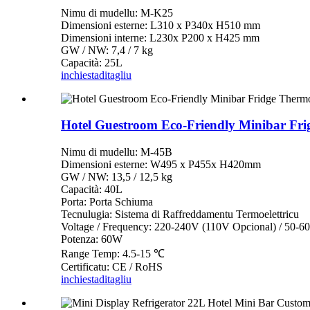
Nimu di mudellu: M-K25
Dimensioni esterne: L310 x P340x H510 mm
Dimensioni interne: L230x P200 x H425 mm
GW / NW: 7,4 / 7 kg
Capacità: 25L
inchiesta
ditagliu
Hotel Guestroom Eco-Friendly Minibar Frig
Nimu di mudellu: M-45B
Dimensioni esterne: W495 x P455x H420mm
GW / NW: 13,5 / 12,5 kg
Capacità: 40L
Porta: Porta Schiuma
Tecnulugia: Sistema di Raffreddamentu Termoelettricu
Voltage / Frequency: 220-240V (110V Opcional) / 50-6
Potenza: 60W
Range Temp: 4.5-15 ℃
Certificatu: CE / RoHS
inchiesta
ditagliu