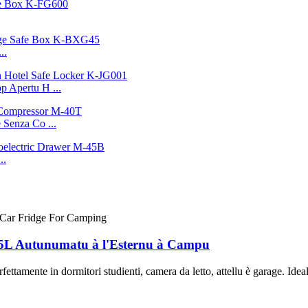
..
p Apertu H ...
 Senza Co ...
..
u 25L Autunumatu à l'Esternu à Campu
ettamente in dormitori studienti, camera da letto, attellu è garage. Ideal