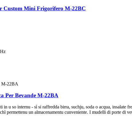
Bar Custom Mini Frigorifero M-22BC
0Hz
ica Per Bevande M-22BA
in u so internu - sì si raffredda birra, suchju, soda o acqua, insalate fr
zza chì permettenu un almacenamentu cunveniente. I mudelli di porte di ve