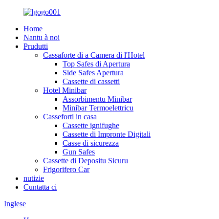
Home
Nantu à noi
Prudutti
Cassaforte di a Camera di l'Hotel
Top Safes di Apertura
Side Safes Apertura
Cassette di cassetti
Hotel Minibar
Assorbimentu Minibar
Minibar Termoelettricu
Casseforti in casa
Cassette ignifughe
Cassette di Impronte Digitali
Casse di sicurezza
Gun Safes
Cassette di Depositu Sicuru
Frigorifero Car
nutizie
Cuntatta ci
Inglese