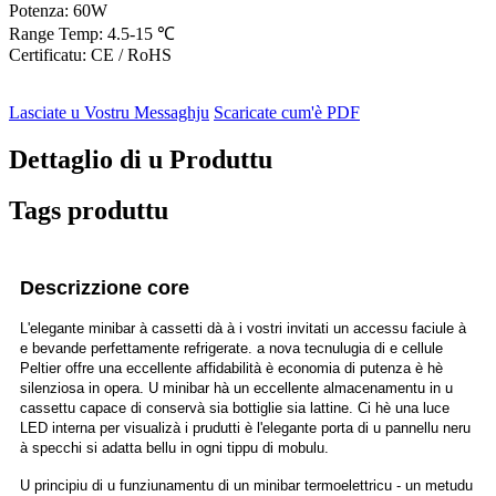
Potenza: 60W
Range Temp: 4.5-15 ℃
Certificatu: CE / RoHS
Lasciate u Vostru Messaghju
Scaricate cum'è PDF
Dettaglio di u Produttu
Tags produttu
Descrizzione core
L'elegante minibar à cassetti dà à i vostri invitati un accessu faciule à
e bevande perfettamente refrigerate. a nova tecnulugia di e cellule
Peltier offre una eccellente affidabilità è economia di putenza è hè
silenziosa in opera. U minibar hà un eccellente almacenamentu in u
cassettu capace di conservà sia bottiglie sia lattine. Ci hè una luce
LED interna per visualizà i prudutti è l'elegante porta di u pannellu neru
à specchi si adatta bellu in ogni tippu di mobulu.
U principiu di u funziunamentu di un minibar termoelettricu - un metudu