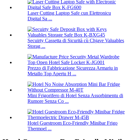
Laser Cutting Laptop Safe cun Elettronicu
Digital Sa ...
Secuirty Cassetta di Sicurità cù Chjave Valuables
Storag ...
Prezzo di Fabbricazione Sicurezza Armariu in
Metallo Top Apertu H ...
Mini Frigorifero di Hotel Senza Assorbimentu di
Rumore Senza Co ...
Hotel Guestroom Eco-Friendly Minibar Frigo
Thermoel ...