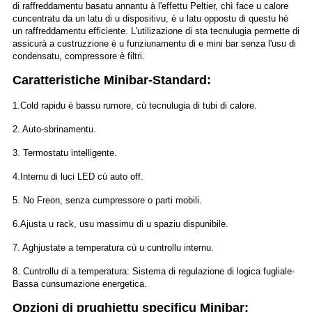
di raffreddamentu basatu annantu à l'effettu Peltier, chì face u calore
cuncentratu da un latu di u dispositivu, è u latu oppostu di questu hè
un raffreddamentu efficiente. L'utilizazione di sta tecnulugia permette di
assicurà a custruzzione è u funziunamentu di e mini bar senza l'usu di
condensatu, compressore è filtri.
Caratteristiche Minibar-Standard:
1.Cold rapidu è bassu rumore, cù tecnulugia di tubi di calore.
2. Auto-sbrinamentu.
3. Termostatu intelligente.
4.Internu di luci LED cù auto off.
5. No Freon, senza cumpressore o parti mobili.
6.Ajusta u rack, usu massimu di u spaziu dispunibile.
7. Aghjustate a temperatura cù u cuntrollu internu.
8. Cuntrollu di a temperatura: Sistema di regulazione di logica fugliale-
Bassa cunsumazione energetica.
Opzioni di prughjettu specificu Minibar: