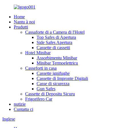
Home
Nantu à noi
Prudutti
Cassaforte di a Camera di l'Hotel
Top Safes di Apertura
Side Safes Apertura
Cassette di cassetti
Hotel Minibar
Assorbimentu Minibar
Minibar Termoelettricu
Casseforti in casa
Cassette ignifughe
Cassette di Impronte Digitali
Casse di sicurezza
Gun Safes
Cassette di Depositu Sicuru
Frigorifero Car
nutizie
Cuntatta ci
Inglese