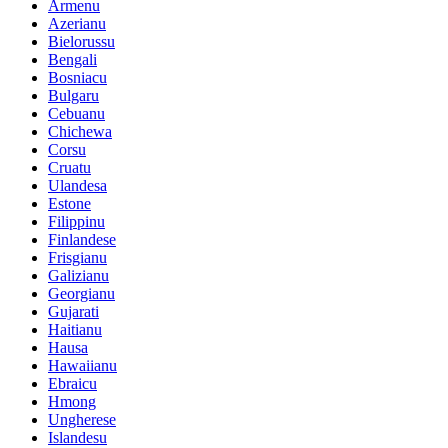
Armenu
Azerianu
Bielorussu
Bengali
Bosniacu
Bulgaru
Cebuanu
Chichewa
Corsu
Cruatu
Ulandesa
Estone
Filippinu
Finlandese
Frisgianu
Galizianu
Georgianu
Gujarati
Haitianu
Hausa
Hawaiianu
Ebraicu
Hmong
Ungherese
Islandesu