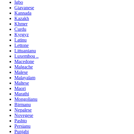
Igbo
Giavanese
Kannada
Kazakh
Khmer
Curdu
Kyrgyz
Latinu
Lettone
Littuanianu
Luxembou ..
Macedone
Malgache
Malese
Malayalam
Maltese
Maori
Marathi
Mongolianu
Birmanu
Nepalese
Novegese
Pashto
Persianu
Punjabi