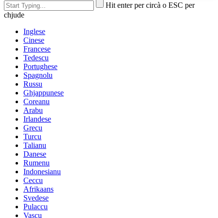
Hit enter per circà o ESC per
chjude
Inglese
Cinese
Francese
Tedescu
Portughese
Spagnolu
Russu
Ghjappunese
Coreanu
Arabu
Irlandese
Grecu
Turcu
Talianu
Danese
Rumenu
Indonesianu
Ceccu
Afrikaans
Svedese
Pulaccu
Vascu