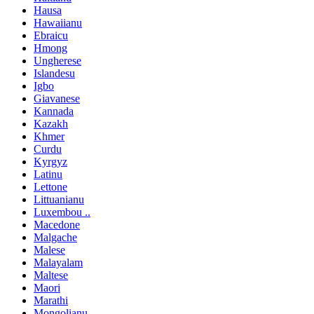
Hausa
Hawaiianu
Ebraicu
Hmong
Ungherese
Islandesu
Igbo
Giavanese
Kannada
Kazakh
Khmer
Curdu
Kyrgyz
Latinu
Lettone
Littuanianu
Luxembou ..
Macedone
Malgache
Malese
Malayalam
Maltese
Maori
Marathi
Mongolianu