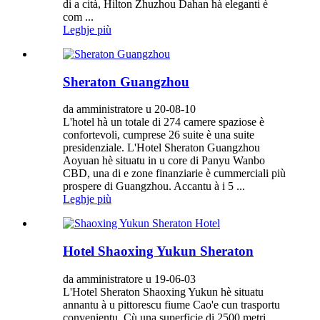
di a cità, Hilton Zhuzhou Dahan hà eleganti è
com ...
Leghje più
Sheraton Guangzhou
da amministratore u 20-08-10
L'hotel hà un totale di 274 camere spaziose è
confortevoli, cumprese 26 suite è una suite
presidenziale. L'Hotel Sheraton Guangzhou
Aoyuan hè situatu in u core di Panyu Wanbo
CBD, una di e zone finanziarie è cummerciali più
prospere di Guangzhou. Accantu à i 5 ...
Leghje più
Hotel Shaoxing Yukun Sheraton
da amministratore u 19-06-03
L'Hotel Sheraton Shaoxing Yukun hè situatu
annantu à u pittorescu fiume Cao'e cun trasportu
convenientu. Cù una superficie di 2500 metri