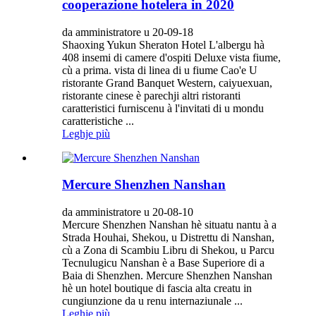
cooperazione hotelera in 2020
da amministratore u 20-09-18
Shaoxing Yukun Sheraton Hotel L'albergu hà
408 insemi di camere d'ospiti Deluxe vista fiume,
cù a prima. vista di linea di u fiume Cao'e U
ristorante Grand Banquet Western, caiyuexuan,
ristorante cinese è parechji altri ristoranti
caratteristici furniscenu à l'invitati di u mondu
caratteristiche ...
Leghje più
Mercure Shenzhen Nanshan
da amministratore u 20-08-10
Mercure Shenzhen Nanshan hè situatu nantu à a
Strada Houhai, Shekou, u Distrettu di Nanshan,
cù a Zona di Scambiu Libru di Shekou, u Parcu
Tecnulugicu Nanshan è a Base Superiore di a
Baia di Shenzhen. Mercure Shenzhen Nanshan
hè un hotel boutique di fascia alta creatu in
cungiunzione da u renu internaziunale ...
Leghje più