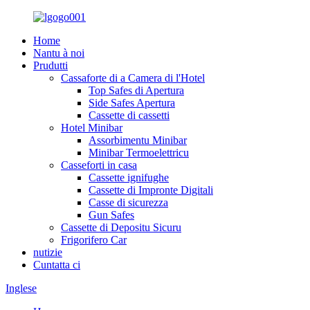
Home
Nantu à noi
Prudutti
Cassaforte di a Camera di l'Hotel
Top Safes di Apertura
Side Safes Apertura
Cassette di cassetti
Hotel Minibar
Assorbimentu Minibar
Minibar Termoelettricu
Casseforti in casa
Cassette ignifughe
Cassette di Impronte Digitali
Casse di sicurezza
Gun Safes
Cassette di Depositu Sicuru
Frigorifero Car
nutizie
Cuntatta ci
Inglese