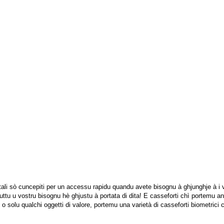
ali sò cuncepiti per un accessu rapidu quandu avete bisognu à ghjunghje à i vost
tu u vostru bisognu hè ghjustu à portata di dita! E casseforti chì portemu anu 
 o solu qualchi oggetti di valore, portemu una varietà di casseforti biometrici c