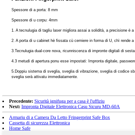
Spessore di a porta: 8 mm
Spessore di u corpu: 4mm
1. A tecnulugia di tagliu laser migliora assai a solidità, a precisione è 
2. A porta di u cabinet hè fissata cù cerniere in forma di U, chì rend
3.Tecnulugia dual-core nova, ricunniscenza di impronte digitali di sest
4.3 metudi di apertura ponu esse impostati: Impronta digitale, passwor
5.Doppiu sistema di sveglia, sveglia di vibrazione, sveglia di codice s
sveglia serà attivatu immediatamente.
Precedente:
Sicurità ignifuga per a casa è l'uffiziu
Next:
Impronta Digitale Elettronica Casu Sicuru MD-60A
Armariu di a Camera Da Letto Fringerprint Safe Box
Cassetta di sicurezza Elettronica
Home Safe