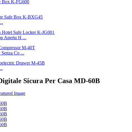
..
p Apertu H ...
 Senza Co ...
..
Digitale Sicura Per Casa MD-60B