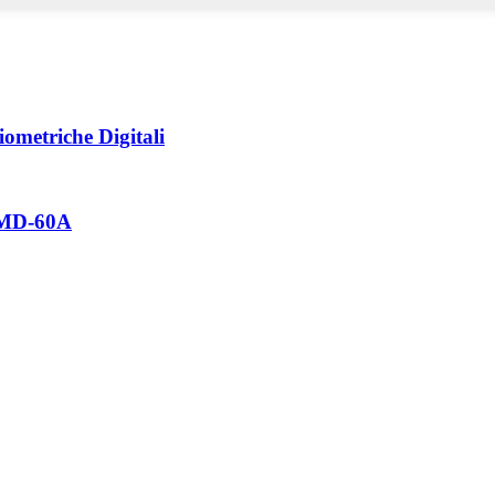
ometriche Digitali
u MD-60A