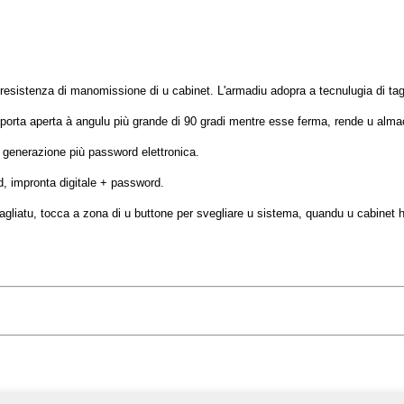
a resistenza di manomissione di u cabinet. L'armadiu adopra a tecnulugia di tagli
e a porta aperta à angulu più grande di 90 gradi mentre esse ferma, rende u al
a generazione più password elettronica.
d, impronta digitale + password.
bagliatu, tocca a zona di u buttone per svegliare u sistema, quandu u cabinet h