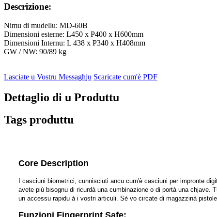
Descrizione:
Nimu di mudellu: MD-60B
Dimensioni esterne: L450 x P400 x H600mm
Dimensioni Internu: L 438 x P340 x H408mm
GW / NW: 90/89 kg
Lasciate u Vostru Messaghju
Scaricate cum'è PDF
Dettaglio di u Produttu
Tags produttu
Core Description
I casciuni biometrici, cunnisciuti ancu cum'è casciuni per impronte digit
avete più bisognu di ricurdà una cumbinazione o di portà una chjave. Tut
un accessu rapidu à i vostri articuli. Sè vo circate di magazzinà pistole
Funzioni Fingerprint Safe: