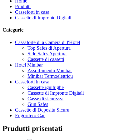
Home
Prudutti
Casseforti in casa
Cassette di Impronte Digitali
Categurie
Cassaforte di a Camera di l'Hotel
Top Safes di Apertura
Side Safes Apertura
Cassette di cassetti
Hotel Minibar
Assorbimentu Minibar
Minibar Termoelettricu
Casseforti in casa
Cassette ignifughe
Cassette di Impronte Digitali
Casse di sicurezza
Gun Safes
Cassette di Depositu Sicuru
Frigorifero Car
Prudutti prisentati