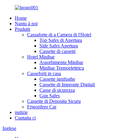
Home
Nantu à noi
Prudutti
Cassaforte di a Camera di l'Hotel
Top Safes di Apertura
Side Safes Apertura
Cassette di cassetti
Hotel Minibar
Assorbimentu Minibar
Minibar Termoelettricu
Casseforti in casa
Cassette ignifughe
Cassette di Impronte Digitali
Casse di sicurezza
Gun Safes
Cassette di Depositu Sicuru
Frigorifero Car
nutizie
Cuntatta ci
Inglese