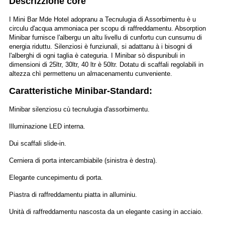
Descrizzione core
I Mini Bar Mde Hotel adopranu a Tecnulugia di Assorbimentu è u
circulu d'acqua ammoniaca per scopu di raffreddamentu. Absorption
Minibar furnisce l'albergu un altu livellu di cunfortu cun cunsumu di
energia riduttu. Silenziosi è funziunali, si adattanu à i bisogni di
l'alberghi di ogni taglia è categuria. I Minibar sò dispunibuli in
dimensioni di 25ltr, 30ltr, 40 ltr è 50ltr. Dotatu di scaffali regolabili in
altezza chì permettenu un almacenamentu cunveniente.
Caratteristiche Minibar-Standard:
Minibar silenziosu cù tecnulugia d'assorbimentu.
Illuminazione LED interna.
Dui scaffali slide-in.
Cerniera di porta intercambiabile (sinistra è destra).
Elegante cuncepimentu di porta.
Piastra di raffreddamentu piatta in alluminiu.
Unità di raffreddamentu nascosta da un elegante casing in acciaio.