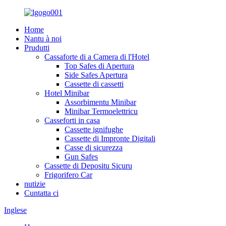
Home
Nantu à noi
Prudutti
Cassaforte di a Camera di l'Hotel
Top Safes di Apertura
Side Safes Apertura
Cassette di cassetti
Hotel Minibar
Assorbimentu Minibar
Minibar Termoelettricu
Casseforti in casa
Cassette ignifughe
Cassette di Impronte Digitali
Casse di sicurezza
Gun Safes
Cassette di Depositu Sicuru
Frigorifero Car
nutizie
Cuntatta ci
Inglese