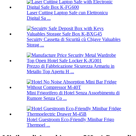
Laser Cutting Laptop Safe cun Elettronicu
Digital Sa ...
Secuirty Cassetta di Sicurità cù Chjave Valuables
Storag ...
Prezzo di Fabbricazione Sicurezza Armariu in
Metallo Top Apertu H ...
Mini Frigorifero di Hotel Senza Assorbimentu di
Rumore Senza Co ...
Hotel Guestroom Eco-Friendly Minibar Frigo
Thermoel ...