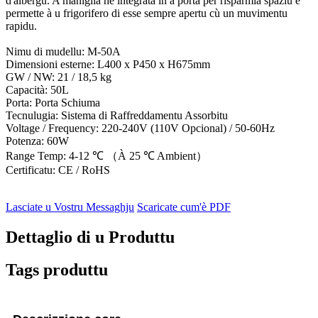
d'albergu. A maniglia hè integrata in a porta per risparmià spaziu è
permette à u frigorifero di esse sempre apertu cù un muvimentu
rapidu.
Nimu di mudellu: M-50A
Dimensioni esterne: L400 x P450 x H675mm
GW / NW: 21 / 18,5 kg
Capacità: 50L
Porta: Porta Schiuma
Tecnulugia: Sistema di Raffreddamentu Assorbitu
Voltage / Frequency: 220-240V (110V Opcional) / 50-60Hz
Potenza: 60W
Range Temp: 4-12 ℃ （À 25 ℃ Ambient）
Certificatu: CE / RoHS
Lasciate u Vostru Messaghju
Scaricate cum'è PDF
Dettaglio di u Produttu
Tags produttu