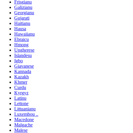
Frisgianu
Galizianu
Georgianu
Gujarati
Haitianu
Hausa
Hawaiianu
Ebraicu
Hmong
Ungherese
Islandesu
Igbo
Giavanese
Kannada
Kazakh
Khmer
Curdu
Kyrgyz
Latinu
Lettone
Littuanianu
Luxembou ..
Macedone
Malgache
Malese