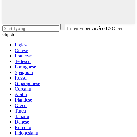
Hit enter per circà o ESC per
chjude
Inglese
Cinese
Francese
Tedescu
Portughese
Spagnolu
Russu
Ghjappunese
Coreanu
Arabu
Irlandese
Grecu
Turcu
Talianu
Danese
Rumenu
Indonesianu