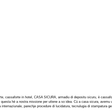
rte, cassaforte in hotel, CASA SICURA, armadiu di depositu sicuru, è cassafo
, questa hè a nostra missione per uttene a so idea. Cù a casa sicura, avemu u
nta internaziunale, parechje procedure di lucidatura, tecnulugia di stampatura 