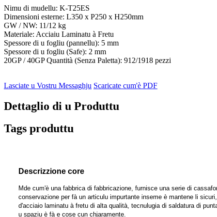
Nimu di mudellu: K-T25ES
Dimensioni esterne: L350 x P250 x H250mm
GW / NW: 11/12 kg
Materiale: Acciaiu Laminatu à Fretu
Spessore di u fogliu (pannellu): 5 mm
Spessore di u fogliu (Safe): 2 mm
20GP / 40GP Quantità (Senza Paletta): 912/1918 pezzi
Lasciate u Vostru Messaghju
Scaricate cum'è PDF
Dettaglio di u Produttu
Tags produttu
Descrizzione core
Mde cum'è una fabbrica di fabbricazione, furnisce una serie di cassafo
conservazione per fà un articulu impurtante inseme è mantene li sicuri
d'acciaio laminatu à fretu di alta qualità, tecnulugia di saldatura di pu
u spaziu è fà e cose cun chjaramente.