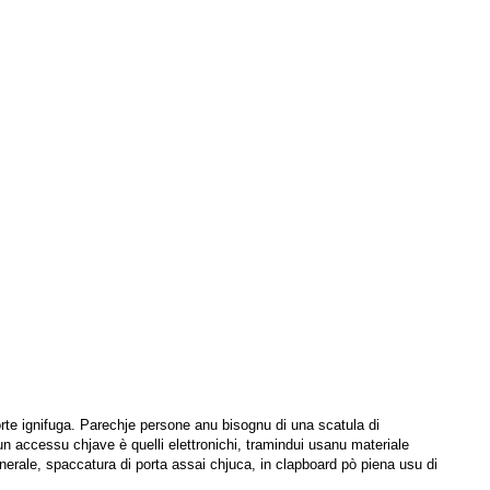
rte ignifuga. Parechje persone anu bisognu di una scatula di
n accessu chjave è quelli elettronichi, tramindui usanu materiale
generale, spaccatura di porta assai chjuca, in clapboard pò piena usu di