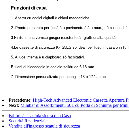
Funzioni di casa
1. Apertu cù codici digitali è chiavi meccaniche.
2. Prontu preparatu per fissà à u pavimentu è à u muru, cù bulloni di fi
3.Finitu in una vernice grisgia resistente à i graffi di alta qualità.
4.Le cassette di sicurezza K-T25ES sò ideali per l'usu in casa o in l'uff
5. A luce interna è u clapboard sò facoltativi.
Bulloni di bloccaggio in acciaio solidu da 6,18 mm.
7. Dimensione persunalizata per accoglie 15 o 17 "laptop.
Precedente:
High-Tech Advanced Electronic Cassetta Apertura 
Next:
Minibar di Assorbimentu 50L cù Porta di Schiuma per Mini
Fabbricà a scatula sicura di a Casa
Securità Residenziale
Vendita all'ingrosso scatula di sicurezza