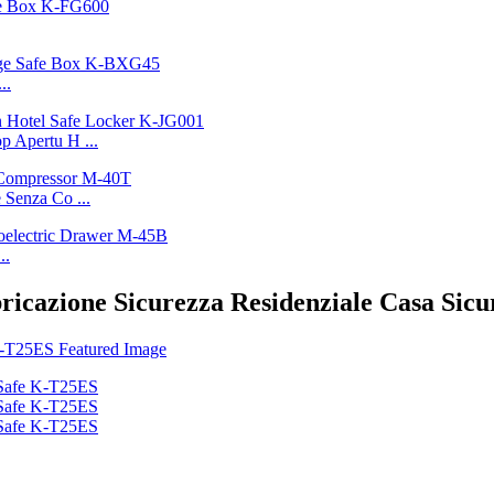
..
p Apertu H ...
 Senza Co ...
..
bbricazione Sicurezza Residenziale Casa Si