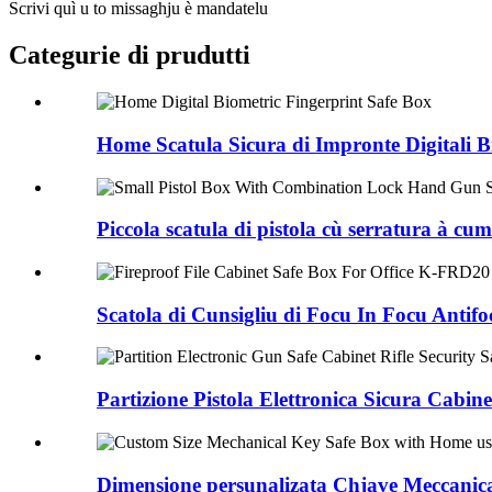
Scrivi quì u to missaghju è mandatelu
Categurie di prudutti
Home Scatula Sicura di Impronte Digitali Bi
Piccola scatula di pistola cù serratura à cu
Scatola di Cunsigliu di Focu In Focu Antif
Partizione Pistola Elettronica Sicura Cabinet 
Dimensione persunalizata Chjave Meccanica