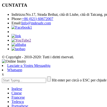
CUNTATTA
Indirizzu:
No.17, Strada Beihai, cità di Liuhe, cità di Taicang, 
Phone:
+86 (021) 60672007
Email:
Info@mdesafe.com
© Copyright - 2010-2020: Tutti i diritti riservati.
Lasciate u Vostru Messaghju
Whatsapp
x
Hit enter per circà o ESC per chjude
Inglese
Cinese
Francese
Tedescu
Portughese