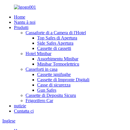
Home
Nantu à noi
Prudutti
Cassaforte di a Camera di l'Hotel
Top Safes di Apertura
Side Safes Apertura
Cassette di cassetti
Hotel Minibar
Assorbimentu Minibar
Minibar Termoelettricu
Casseforti in casa
Cassette ignifughe
Cassette di Impronte Digitali
Casse di sicurezza
Gun Safes
Cassette di Depositu Sicuru
Frigorifero Car
nutizie
Cuntatta ci
Inglese