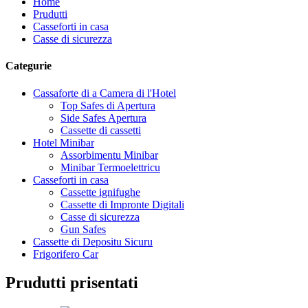
Home
Prudutti
Casseforti in casa
Casse di sicurezza
Categurie
Cassaforte di a Camera di l'Hotel
Top Safes di Apertura
Side Safes Apertura
Cassette di cassetti
Hotel Minibar
Assorbimentu Minibar
Minibar Termoelettricu
Casseforti in casa
Cassette ignifughe
Cassette di Impronte Digitali
Casse di sicurezza
Gun Safes
Cassette di Depositu Sicuru
Frigorifero Car
Prudutti prisentati