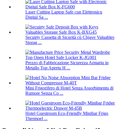
Laser Cutting Laptop Safe cun Elettronicu
Digital Sa ...
Secuirty Cassetta di Sicurità cù Chjave Valuables
Storag ...
Prezzo di Fabbricazione Sicurezza Armariu in
Metallo Top Apertu H ...
Mini Frigorifero di Hotel Senza Assorbimentu di
Rumore Senza Co ...
Hotel Guestroom Eco-Friendly Minibar Frigo
Thermoel ...