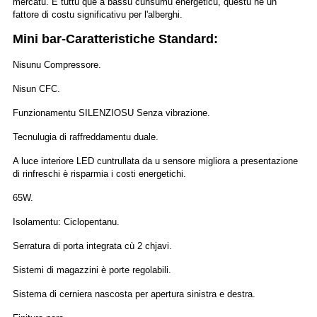
mercatu. È tuttu què à bassu cunsumu energeticu, questu hè un
fattore di costu significativu per l'alberghi.
Mini bar-Caratteristiche Standard:
Nisunu Compressore.
Nisun CFC.
Funzionamentu SILENZIOSU Senza vibrazione.
Tecnulugia di raffreddamentu duale.
A luce interiore LED cuntrullata da u sensore migliora a presentazione
di rinfreschi è risparmia i costi energetichi.
65W.
Isolamentu: Ciclopentanu.
Serratura di porta integrata cù 2 chjavi.
Sistemi di magazzini è porte regolabili.
Sistema di cerniera nascosta per apertura sinistra e destra.