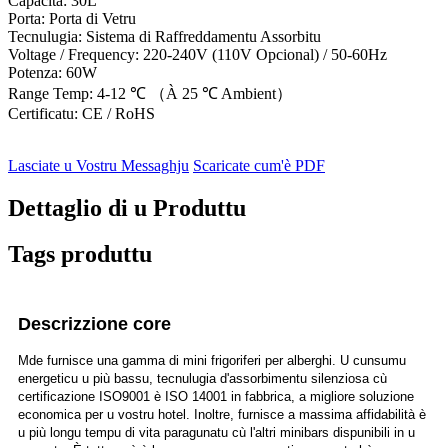
Capacità: 30L
Porta: Porta di Vetru
Tecnulugia: Sistema di Raffreddamentu Assorbitu
Voltage / Frequency: 220-240V (110V Opcional) / 50-60Hz
Potenza: 60W
Range Temp: 4-12 ℃ （À 25 ℃ Ambient）
Certificatu: CE / RoHS
Lasciate u Vostru Messaghju
Scaricate cum'è PDF
Dettaglio di u Produttu
Tags produttu
Descrizzione core
Mde furnisce una gamma di mini frigoriferi per alberghi. U cunsumu
energeticu u più bassu, tecnulugia d'assorbimentu silenziosa cù
certificazione ISO9001 è ISO 14001 in fabbrica, a migliore soluzione
economica per u vostru hotel. Inoltre, furnisce a massima affidabilità è
u più longu tempu di vita paragunatu cù l'altri minibars dispunibili in u