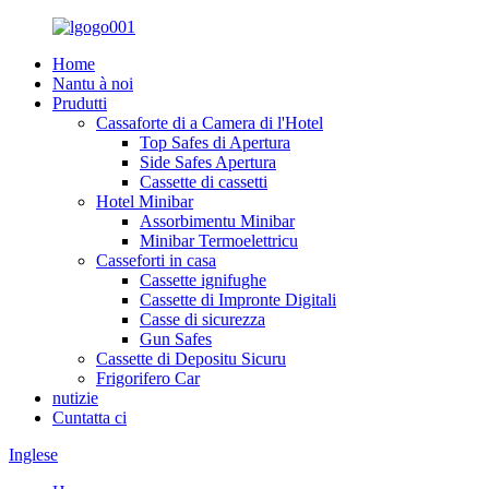
Home
Nantu à noi
Prudutti
Cassaforte di a Camera di l'Hotel
Top Safes di Apertura
Side Safes Apertura
Cassette di cassetti
Hotel Minibar
Assorbimentu Minibar
Minibar Termoelettricu
Casseforti in casa
Cassette ignifughe
Cassette di Impronte Digitali
Casse di sicurezza
Gun Safes
Cassette di Depositu Sicuru
Frigorifero Car
nutizie
Cuntatta ci
Inglese