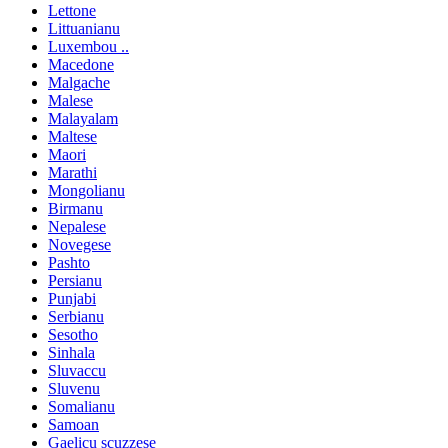
Lettone
Littuanianu
Luxembou ..
Macedone
Malgache
Malese
Malayalam
Maltese
Maori
Marathi
Mongolianu
Birmanu
Nepalese
Novegese
Pashto
Persianu
Punjabi
Serbianu
Sesotho
Sinhala
Sluvaccu
Sluvenu
Somalianu
Samoan
Gaelicu scuzzese