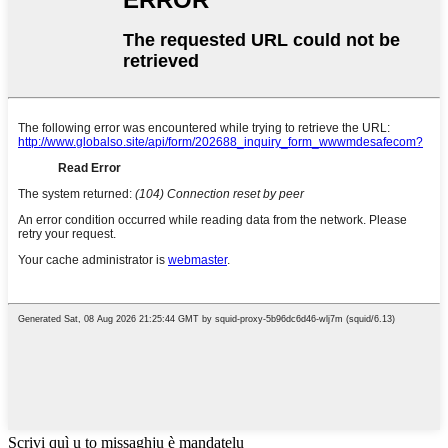
Scrivi quì u to missaghju è mandatelu