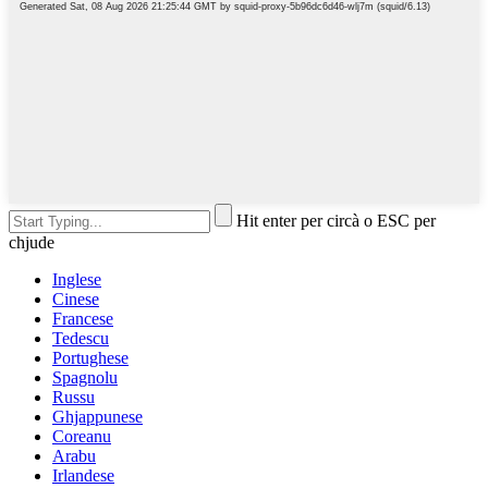
Hit enter per circà o ESC per
chjude
Inglese
Cinese
Francese
Tedescu
Portughese
Spagnolu
Russu
Ghjappunese
Coreanu
Arabu
Irlandese