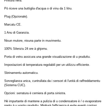
Finitura nera.
Pò riceve una buttiglia d'acqua o di vinu da 1 litru.
Plug (Opzionale).
Marcatu CE.
1 Anu di Garanzia.
Nisun mutore, nisuna parte in muvimentu.
100% Silenziu 24 ore à ghjornu.
Porta di vetru assicura una grande visualizazione di u pruduttu.
Impostazioni di temperatura regolabili per un utilizzu efficiente.
Sbrinamentu automaticu.
Sorveglianza unica, cuntrullata da i sensori di l'unità di raffreddamentu
(Sistema CUC).
Opzioni: serratura è cerniera di porta sinistra.
Hè impurtante di mantene a pulizia di u condensatore è / o evaporatore
nantu à u vostru pruduttu. Migliurà l'efficienza è evite eventi costosi