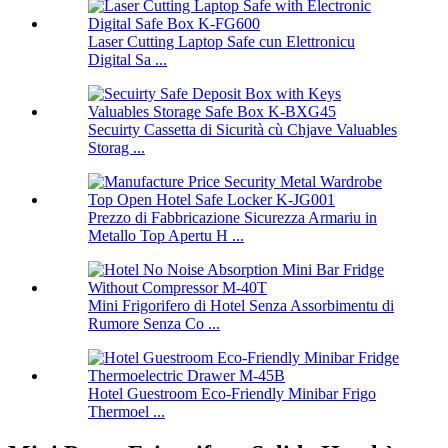
Laser Cutting Laptop Safe cun Elettronicu
Digital Sa ...
Secuirty Cassetta di Sicurità cù Chjave Valuables
Storag ...
Prezzo di Fabbricazione Sicurezza Armariu in
Metallo Top Apertu H ...
Mini Frigorifero di Hotel Senza Assorbimentu di
Rumore Senza Co ...
Hotel Guestroom Eco-Friendly Minibar Frigo
Thermoel ...