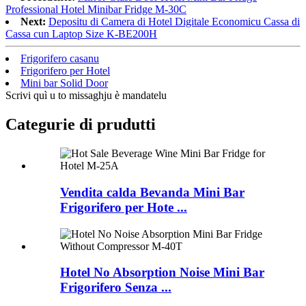
Professional Hotel Minibar Fridge M-30C
Next:
Depositu di Camera di Hotel Digitale Economicu Cassa di
Cassa cun Laptop Size K-BE200H
Frigorifero casanu
Frigorifero per Hotel
Mini bar Solid Door
Scrivi quì u to missaghju è mandatelu
Categurie di prudutti
Vendita calda Bevanda Mini Bar
Frigorifero per Hote ...
Hotel No Absorption Noise Mini Bar
Frigorifero Senza ...