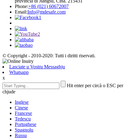
pruvincia di Jiangsu, Cina. 215431
Phone:
+86 (021) 60672007
Email:
Info@mdesafe.com
© Copyright - 2010-2020: Tutti i diritti riservati.
Lasciate u Vostru Messaghju
Whatsapp
x
Hit enter per circà o ESC per
chjude
Inglese
Cinese
Francese
Tedescu
Portughese
Spagnolu
Russu