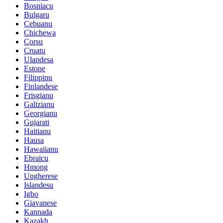
Bosniacu
Bulgaru
Cebuanu
Chichewa
Corsu
Cruatu
Ulandesa
Estone
Filippinu
Finlandese
Frisgianu
Galizianu
Georgianu
Gujarati
Haitianu
Hausa
Hawaiianu
Ebraicu
Hmong
Ungherese
Islandesu
Igbo
Giavanese
Kannada
Kazakh