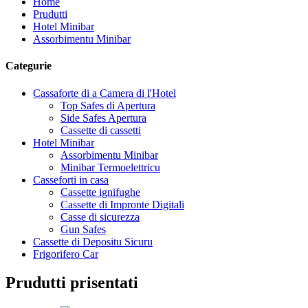
Home
Prudutti
Hotel Minibar
Assorbimentu Minibar
Categurie
Cassaforte di a Camera di l'Hotel
Top Safes di Apertura
Side Safes Apertura
Cassette di cassetti
Hotel Minibar
Assorbimentu Minibar
Minibar Termoelettricu
Casseforti in casa
Cassette ignifughe
Cassette di Impronte Digitali
Casse di sicurezza
Gun Safes
Cassette di Depositu Sicuru
Frigorifero Car
Prudutti prisentati