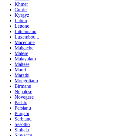
Khmer
Curdu
Kyrgyz
Latinu
Lettone
Littuanianu
Luxembou ..
Macedone
Malgache
Malese
Malayalam
Maltese
Maori
Marathi
Mongolianu
Birmanu
Nepalese
Novegese
Pashto
Persianu
Punjabi
Serbianu
Sesotho
Sinhala
Sluvaccu