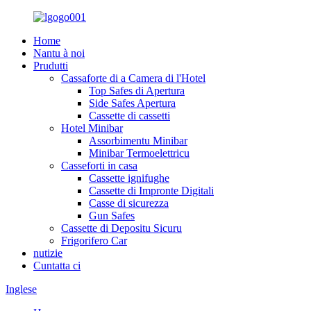
Home
Nantu à noi
Prudutti
Cassaforte di a Camera di l'Hotel
Top Safes di Apertura
Side Safes Apertura
Cassette di cassetti
Hotel Minibar
Assorbimentu Minibar
Minibar Termoelettricu
Casseforti in casa
Cassette ignifughe
Cassette di Impronte Digitali
Casse di sicurezza
Gun Safes
Cassette di Depositu Sicuru
Frigorifero Car
nutizie
Cuntatta ci
Inglese