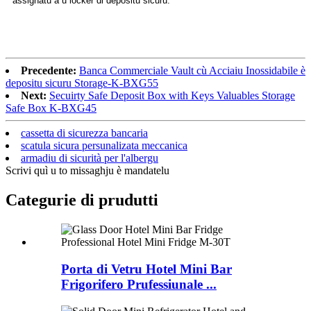
assignatu à u locker di depositu sicuru.
Precedente:
Banca Commerciale Vault cù Acciaiu Inossidabile è
depositu sicuru Storage-K-BXG55
Next:
Secuirty Safe Deposit Box with Keys Valuables Storage
Safe Box K-BXG45
cassetta di sicurezza bancaria
scatula sicura persunalizata meccanica
armadiu di sicurità per l'albergu
Scrivi quì u to missaghju è mandatelu
Categurie di prudutti
Porta di Vetru Hotel Mini Bar
Frigorifero Prufessiunale ...