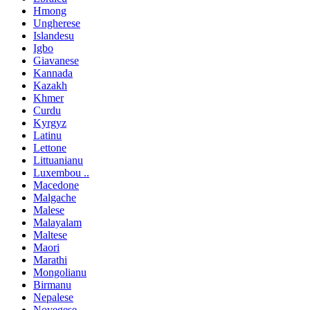
Hmong
Ungherese
Islandesu
Igbo
Giavanese
Kannada
Kazakh
Khmer
Curdu
Kyrgyz
Latinu
Lettone
Littuanianu
Luxembou ..
Macedone
Malgache
Malese
Malayalam
Maltese
Maori
Marathi
Mongolianu
Birmanu
Nepalese
Novegese