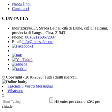
Nantu à noi
Cuntatta ci
CUNTATTA
Indirizzu:
No.17, Strada Beihai, cità di Liuhe, cità di Taicang,
pruvincia di Jiangsu, Cina. 215431
Phone:
+86 (021) 60672007
Email:
Info@mdesafe.com
© Copyright - 2010-2020: Tutti i diritti riservati.
Lasciate u Vostru Messaghju
Whatsapp
x
Hit enter per circà o ESC per
chjude