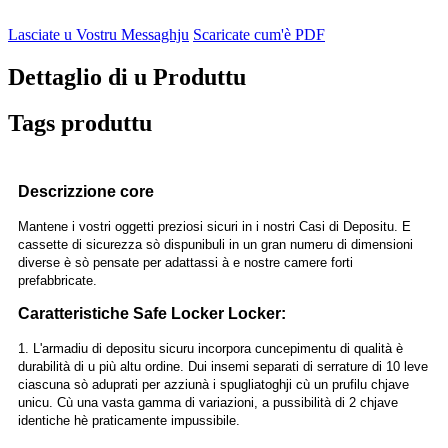
Lasciate u Vostru Messaghju
Scaricate cum'è PDF
Dettaglio di u Produttu
Tags produttu
Descrizzione core
Mantene i vostri oggetti preziosi sicuri in i nostri Casi di Depositu. E
cassette di sicurezza sò dispunibuli in un gran numeru di dimensioni
diverse è sò pensate per adattassi à e nostre camere forti
prefabbricate.
Caratteristiche Safe Locker Locker:
1. L'armadiu di depositu sicuru incorpora cuncepimentu di qualità è
durabilità di u più altu ordine. Dui insemi separati di serrature di 10 leve
ciascuna sò aduprati per azziunà i spugliatoghji cù un prufilu chjave
unicu. Cù una vasta gamma di variazioni, a pussibilità di 2 chjave
identiche hè praticamente impussibile.