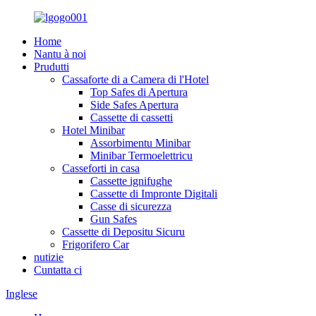
Home
Nantu à noi
Prudutti
Cassaforte di a Camera di l'Hotel
Top Safes di Apertura
Side Safes Apertura
Cassette di cassetti
Hotel Minibar
Assorbimentu Minibar
Minibar Termoelettricu
Casseforti in casa
Cassette ignifughe
Cassette di Impronte Digitali
Casse di sicurezza
Gun Safes
Cassette di Depositu Sicuru
Frigorifero Car
nutizie
Cuntatta ci
Inglese